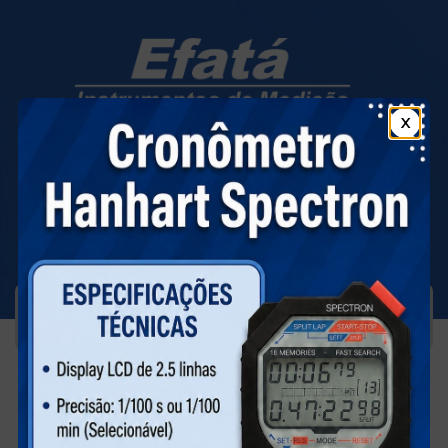
X
(11) 98415-4482
(11) 2681-8299
(11) 2685-2614
vendas@efatainstrumentos.com.br
Menu