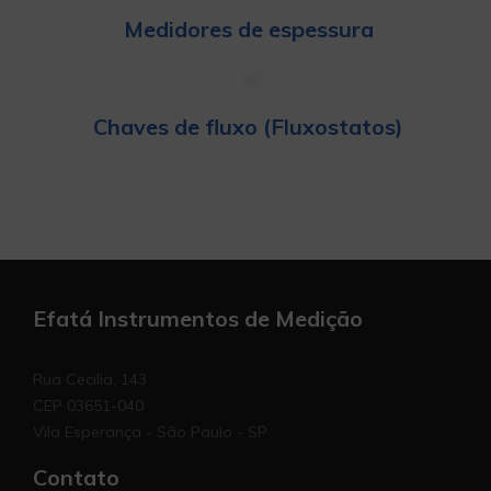
Medidores de espessura
Chaves de fluxo (Fluxostatos)
Efatá Instrumentos de Medição
Rua Cecilia, 143
CEP 03651-040
Vila Esperança - São Paulo - SP
Contato